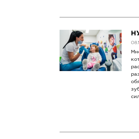
Н
08.
Мн
ко
ра
ра
об
зу
си