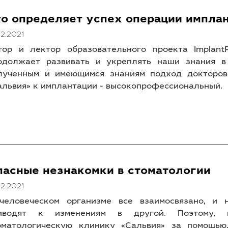
то определяет успех операции импла
12.2021
тор и лектор образовательного проекта Implan
одолжает развивать и укреплять наши знания в
лученным и имеющимся знаниям подход докторов
альвия» к имплантации - высокопрофессиональный.
пасные незнакомки в стоматологии
12.2021
человеческом организме все взаимосвязано, и 
иводят к изменениям в другой. Поэтому,
оматологическую клинику «Сальвия» за помощью