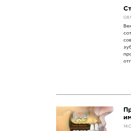
С
08.
Ве
со
со
зу
пр
от
П
и
14.