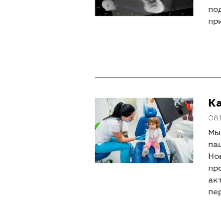
по
пр
Ка
08.
Мы
па
Но
пр
ак
пе