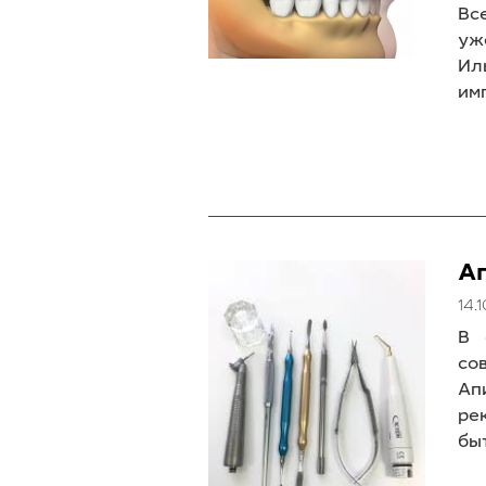
Вс
уж
Ил
им
А
14.
В 
со
Ап
ре
бы