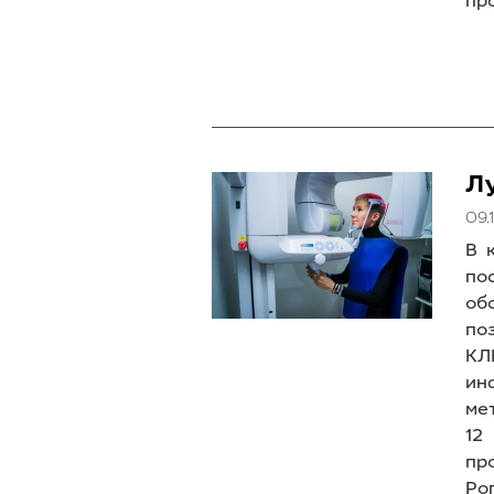
пр
Л
09.
В 
по
об
по
КЛ
ин
ме
12
пр
Ро