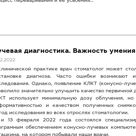
оцесс переваривания и ее усвоения...
учевая диагностика. Важность умения
12.2022
клинической практике врач стоматолог может сто
становке диагноза. Часто ошибки возникают 
следования. Однако, появление КЛКТ (конусно-луч
зволило значительно улучшить качество первичной
КТ использует минимальную дозу облучения, но
формативностью и качеством полученных снимко
тод исследования во всех отрослях стоматологии.
 и 13 февраля 2022 года состоялся специализи
ограмным обеспечением конусно-лучевых компьюте
гацкина, на котором побывали наши врачи.