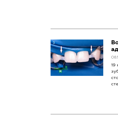
В
ад
08.
19
зу
ст
ст