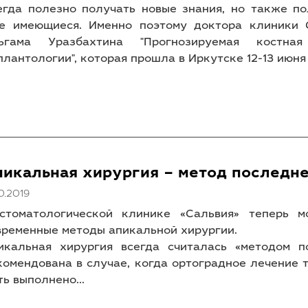
егда полезно получать новые знания, но также по
е имеющиеся. Именно поэтому доктора клиники 
ьгама Уразбахтина "Прогнозируемая костна
плантологии", которая прошла в Иркутске 12-13 июня 
пикальная хирургия – метод последн
10.2019
стоматологической клинике «Сальвия» теперь м
временные методы апикальной хирургии.
икальная хирургия всегда считалась «методом 
комендована в случае, когда ортоградное лечение 
ть выполнено...