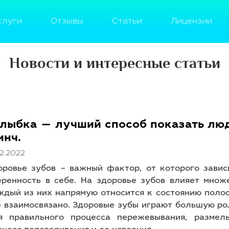
слуги
Отзывы
Статьи
Лицензии
Новости и интересные статьи
Улыбка — лучший способ показать лю
инч.
12.2022
оровье зубов – важный фактор, от которого завис
еренность в себе. На здоровье зубов влияет множ
ждый из них напрямую относится к состоянию полос
е взаимосвязано. Здоровые зубы играют большую ро
я правильного процесса пережевывания, размел