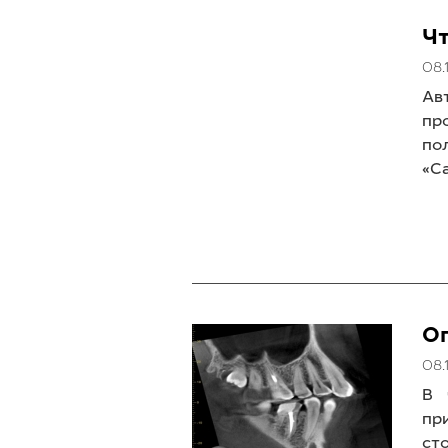
Ч
08.
Ав
пр
по
«С
О
08.
В 
пр
ст