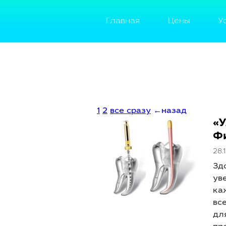
Главная
Цены
У
1
2
все сразу
←назад
«
Ф
28.
Зд
ув
ка
вс
дл