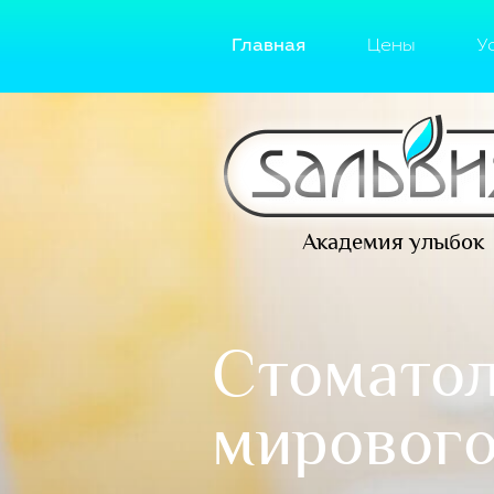
Главная
Цены
У
Академия улыбок
Стомато
мирового