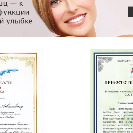
шц — к
функции
й улыбке