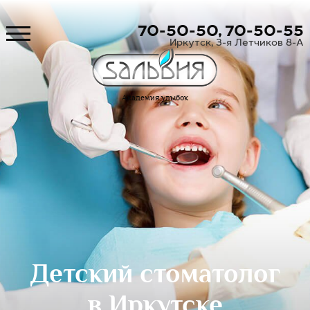
70-50-50,
70-50-55
Иркутск, 3-я Летчиков 8-А
Академия улыбок
Детский стоматолог
в Иркутске